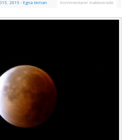
015
,
2015 - Egna teman
Kommentarer inaktiverade