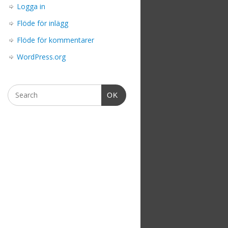
Logga in
Flöde för inlägg
Flöde för kommentarer
WordPress.org
OK