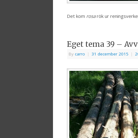
Det kom
rosa
rök ur reningsverke
Eget tema 39 – Avv
By
carro
|
31 december 2015
|
2