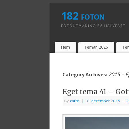
182 foton
FOTOUTMANING PÅ HALVFART
Hem
Teman 2026
Te
2015 – 
Category Archives:
Eget tema 41 – Gott
By
carro
|
31 december 2015
|
2