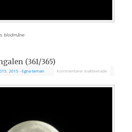
ns
blodmåne
galen (361/365)
015
,
2015 - Egna teman
Kommentarer inaktiverade