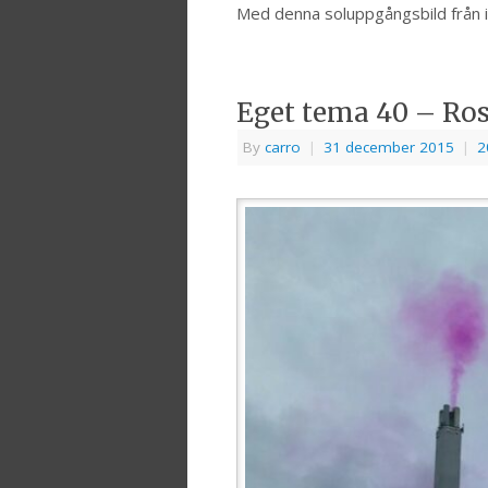
Med denna soluppgångsbild från i 
Eget tema 40 – Ros
By
carro
|
31 december 2015
|
2