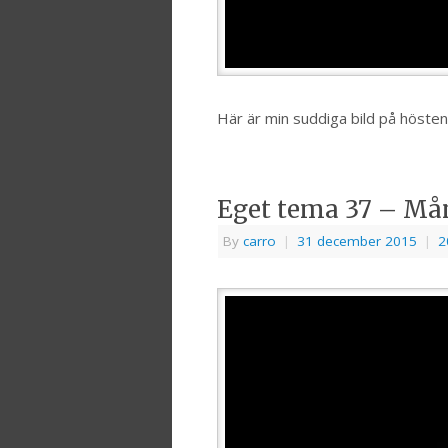
Här är min suddiga bild på höste
Eget tema 37 – Mån
By
carro
|
31 december 2015
|
2