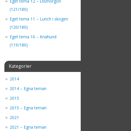
Eget tema 12 – Dismorgon
(121/180)
Eget tema 11 – Lunch i skogen
(120/180)
Eget tema 10 – Knähund
(119/180)
Kategorier
2014
2014 – Egna teman
2015
2015 – Egna teman
2021
2021 – Egna teman