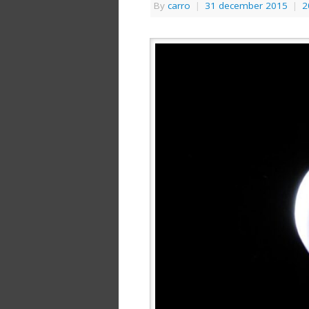
By
carro
|
31 december 2015
|
2