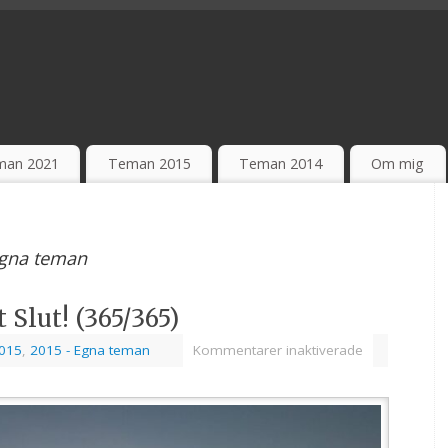
man 2021
Teman 2015
Teman 2014
Om mig
Egna teman
 Slut! (365/365)
015
,
2015 - Egna teman
Kommentarer inaktiverade