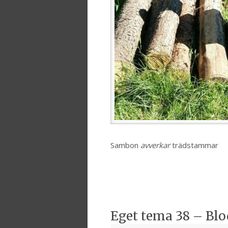
Sambon
avverkar
trädstammar
Eget tema 38 – Bl