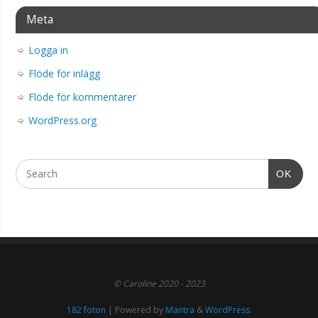
Meta
Logga in
Flöde för inlägg
Flöde för kommentarer
WordPress.org
OK
© Caroline 2020 - 2023
182 foton
| Powered by
Mantra
&
WordPress.