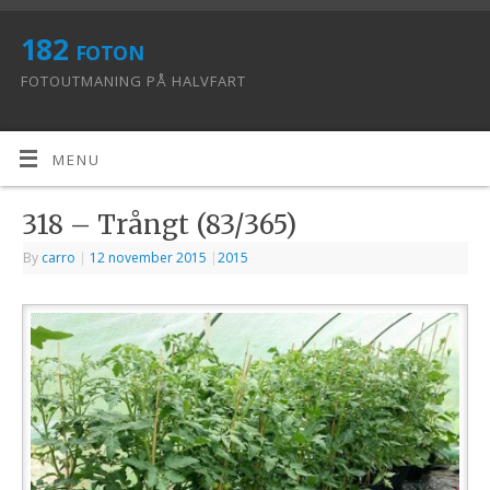
182 foton
FOTOUTMANING PÅ HALVFART
MENU
318 – Trångt (83/365)
By
carro
|
12 november 2015
|
2015