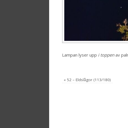
Lampan lyser upp
i toppen
av pa
«
52 – Eldslågor (113/180)