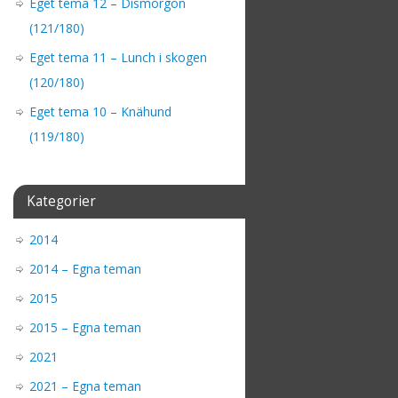
Eget tema 12 – Dismorgon
(121/180)
Eget tema 11 – Lunch i skogen
(120/180)
Eget tema 10 – Knähund
(119/180)
Kategorier
2014
2014 – Egna teman
2015
2015 – Egna teman
2021
2021 – Egna teman