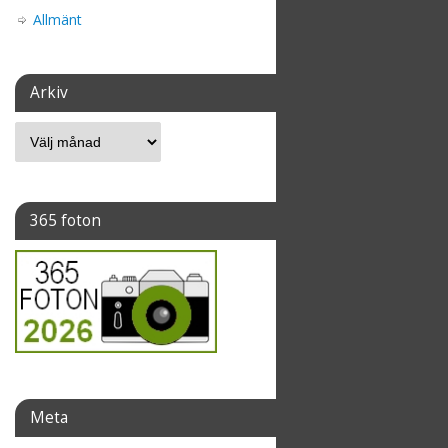
Allmänt
Arkiv
365 foton
Meta