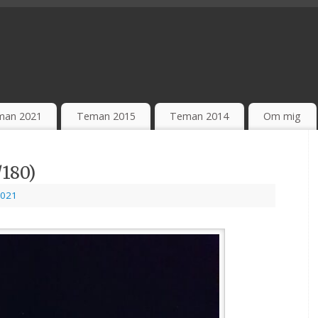
man 2021
Teman 2015
Teman 2014
Om mig
/180)
021