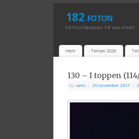
182 foton
FOTOUTMANING PÅ HALVFART
Hem
Teman 2026
Te
130 – I toppen (114
By
carro
|
20 november 2021
|
2